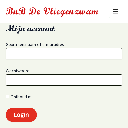
Ga
naar
Mai
de
inhoud
Mijn account
Men
Gebruikersnaam of e-mailadres
Wachtwoord
Onthoud mij