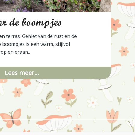
er de boompjes
en terras. Geniet van de rust en de
boompjes is een warm, stijlvol
op en eraan..
Lees meer…