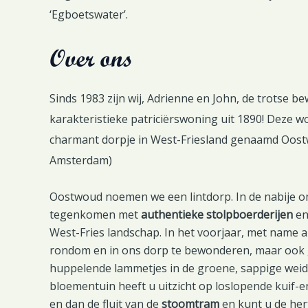
‘Egboetswater’.
Over ons
Sinds 1983 zijn wij, Adrienne en John, de trotse 
karakteristieke patriciërswoning uit 1890! Deze w
charmant dorpje in West-Friesland genaamd Oost
Amsterdam)
Oostwoud noemen we een lintdorp. In de nabije om
tegenkomen met
authentieke stolpboerderijen
en
West-Fries landschap. In het voorjaar, met name apr
rondom en in ons dorp te bewonderen, maar ook
huppelende lammetjes in de groene, sappige weide
bloementuin heeft u uitzicht op loslopende kuif-e
en dan de fluit van de
stoomtram
en kunt u de her