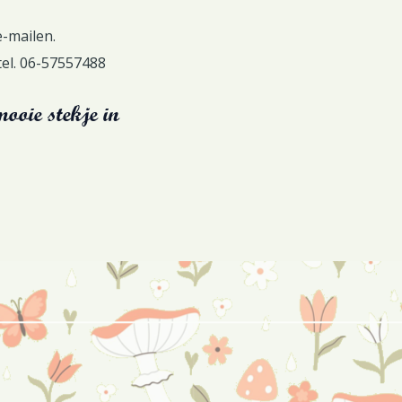
e-mailen.
tel. 06-57557488
ooie stekje in