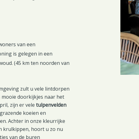
bewoners van een
oning is gelegen in een
woud. (45 km ten noorden van
geving zult u vele lintdorpen
 mooie doorkijkjes naar het
il, zijn er vele
tulpenvelden
 grazende koeien en
n. Achter in onze kleurrijke
n krulkippen, hoort u zo nu
tjes van de buren