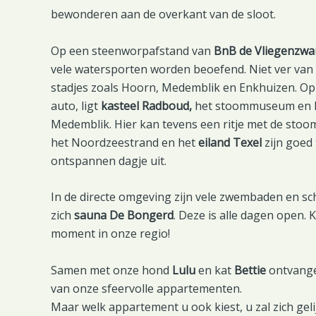
bewonderen aan de overkant van de sloot.
Op een steenworpafstand van
BnB de Vliegenzw
vele watersporten worden beoefend. Niet ver va
stadjes zoals Hoorn, Medemblik en Enkhuizen. Op
auto, ligt
kasteel Radboud,
het stoommuseum en h
Medemblik. Hier kan tevens een ritje met de st
het Noordzeestrand en het
eiland Texel
zijn goed
ontspannen dagje uit.
In de directe omgeving zijn vele zwembaden en sc
zich
sauna De Bongerd
. Deze is alle dagen open. 
moment in onze regio!
Samen met onze hond
Lulu
en kat
Bettie
ontvangen
van onze sfeervolle appartementen.
Maar welk appartement u ook kiest, u zal zich gelij